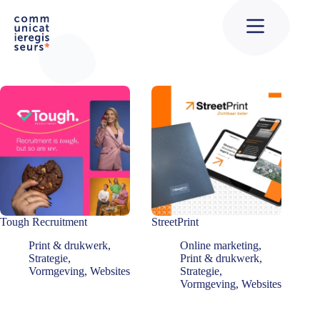
Ga
naar
de
inhoud
Tough Recruitment
StreetPrint
Print & drukwerk
,
Online marketing
,
Strategie
,
Print & drukwerk
,
Vormgeving
,
Websites
Strategie
,
Vormgeving
,
Websites