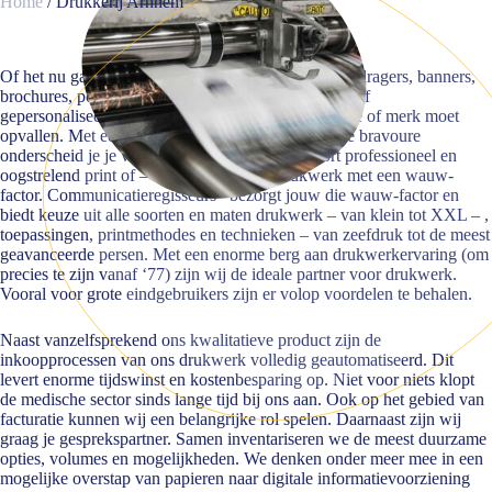
Home
/
Drukkerij Arnhem
Of het nu gaat om duurzame verpakkingen, huisstijldragers, banners,
brochures, posters, flyers, advertenties, direct mails of
gepersonaliseerde displays. Jouw bedrijf, organisatie of merk moet
opvallen. Met een gezonde dosis trots en een beetje bravoure
onderscheid je je van de concurrentie. Daar hoort professioneel en
oogstrelend print of – en drukwerk bij. Drukwerk met een wauw-
factor. Communicatieregisseurs* bezorgt jouw die wauw-factor en
biedt keuze uit alle soorten en maten drukwerk – van klein tot XXL – ,
toepassingen, printmethodes en technieken – van zeefdruk tot de meest
geavanceerde persen. Met een enorme berg aan drukwerkervaring (om
precies te zijn vanaf ‘77) zijn wij de ideale partner voor drukwerk.
Vooral voor grote eindgebruikers zijn er volop voordelen te behalen.
Naast vanzelfsprekend ons kwalitatieve product zijn de
inkoopprocessen van ons drukwerk volledig geautomatiseerd. Dit
levert enorme tijdswinst en kostenbesparing op. Niet voor niets klopt
de medische sector sinds lange tijd bij ons aan. Ook op het gebied van
facturatie kunnen wij een belangrijke rol spelen. Daarnaast zijn wij
graag je gesprekspartner. Samen inventariseren we de meest duurzame
opties, volumes en mogelijkheden. We denken onder meer mee in een
mogelijke overstap van papieren naar digitale informatievoorziening