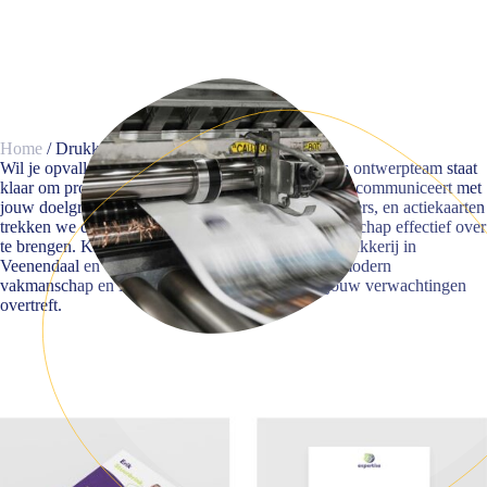
Home
/
Drukkerij Veenendaal
Wil je opvallen en jouw salesdoelen bereiken? Ons ontwerpteam staat
klaar om promotiedrukwerk te creëren dat duidelijk communiceert met
jouw doelgroep. Met flyers, folders, brochures, posters, en actiekaarten
trekken we de aandacht en helpen we je jouw boodschap effectief over
te brengen. Kies voor Communicatieregisseurs*, drukkerij in
Veenendaal en ervaar de perfecte combinatie van modern
vakmanschap en indrukwekkend drukwerk dat jouw verwachtingen
overtreft.