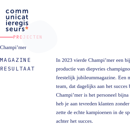
Ga
naar
de
inhoud
PROJECTEN
Champi’mer
MAGAZINE
In 2023 vierde Champi’mer een bijz
RESULTAAT
productie van diepvries champigno
feestelijk jubileummagazine. Een m
team, dat dagelijks aan het succes b
Champi’mer is het personeel bijna 
heb je aan tevreden klanten zonde
zette de echte kampioenen in de s
achter het succes.