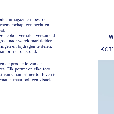
ubileummagazine moest een
ernemerschap, een hecht en
id.
w
 We hebben verhalen verzameld
groei naar wereldmarktleider.
ngen en bijdragen te delen,
ker
Champi’mer ontstond.
een de productie van de
s. Elk portret en elke foto
st van Champi’mer tot leven te
rmatie, maar ook een visuele