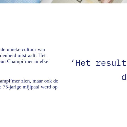
 de unieke cultuur van
enheid uitstraalt. Het
‘Het result
 van Champi’mer in elke
d
hampi’mer zien, maar ook de
e 75-jarige mijlpaal werd op