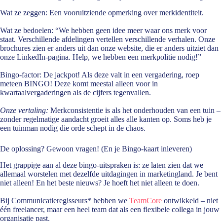
Wat ze zeggen:
Een vooruitziende opmerking over merkidentiteit.
Wat ze bedoelen:
“We hebben geen idee meer waar ons merk voor
staat. Verschillende afdelingen vertellen verschillende verhalen. Onze
brochures zien er anders uit dan onze website, die er anders uitziet dan
onze LinkedIn-pagina. Help, we hebben een merkpolitie nodig!”
Bingo-factor:
De jackpot! Als deze valt in een vergadering, roep
meteen BINGO! Deze komt meestal alleen voor in
kwartaalvergaderingen als de cijfers tegenvallen.
Onze vertaling:
Merkconsistentie is als het onderhouden van een tuin –
zonder regelmatige aandacht groeit alles alle kanten op. Soms heb je
een tuinman nodig die orde schept in de chaos.
De oplossing? Gewoon vragen! (En je Bingo-kaart inleveren)
Het grappige aan al deze bingo-uitspraken is: ze laten zien dat we
allemaal worstelen met dezelfde uitdagingen in marketingland. Je bent
niet alleen! En het beste nieuws? Je hoeft het niet alleen te doen.
Bij Communicatieregisseurs* hebben we
TeamCore
ontwikkeld – niet
één freelancer, maar een heel team dat als een flexibele collega in jouw
organisatie past.