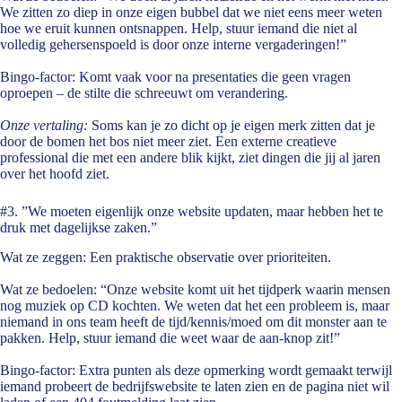
We zitten zo diep in onze eigen bubbel dat we niet eens meer weten
hoe we eruit kunnen ontsnappen. Help, stuur iemand die niet al
volledig gehersenspoeld is door onze interne vergaderingen!”
Bingo-factor:
Komt vaak voor na presentaties die geen vragen
oproepen – de stilte die schreeuwt om verandering.
Onze vertaling:
Soms kan je zo dicht op je eigen merk zitten dat je
door de bomen het bos niet meer ziet. Een externe creatieve
professional die met een andere blik kijkt, ziet dingen die jij al jaren
over het hoofd ziet.
#3. ”We moeten eigenlijk onze website updaten, maar hebben het te
druk met dagelijkse zaken.”
Wat ze zeggen:
Een praktische observatie over prioriteiten.
Wat ze bedoelen:
“Onze website komt uit het tijdperk waarin mensen
nog muziek op CD kochten. We weten dat het een probleem is, maar
niemand in ons team heeft de tijd/kennis/moed om dit monster aan te
pakken. Help, stuur iemand die weet waar de aan-knop zit!”
Bingo-factor:
Extra punten als deze opmerking wordt gemaakt terwijl
iemand probeert de bedrijfswebsite te laten zien en de pagina niet wil