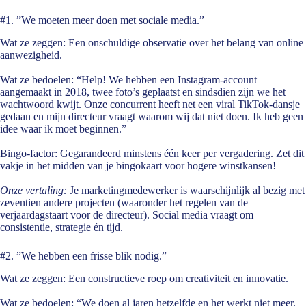
#1. ”We moeten meer doen met sociale media.”
Wat ze zeggen:
Een onschuldige observatie over het belang van online
aanwezigheid.
Wat ze bedoelen:
“Help! We hebben een Instagram-account
aangemaakt in 2018, twee foto’s geplaatst en sindsdien zijn we het
wachtwoord kwijt. Onze concurrent heeft net een viral TikTok-dansje
gedaan en mijn directeur vraagt waarom wij dat niet doen. Ik heb geen
idee waar ik moet beginnen.”
Bingo-factor:
Gegarandeerd minstens één keer per vergadering. Zet dit
vakje in het midden van je bingokaart voor hogere winstkansen!
Onze vertaling:
Je marketingmedewerker is waarschijnlijk al bezig met
zeventien andere projecten (waaronder het regelen van de
verjaardagstaart voor de directeur). Social media vraagt om
consistentie, strategie én tijd.
#2. ”We hebben een frisse blik nodig.”
Wat ze zeggen:
Een constructieve roep om creativiteit en innovatie.
Wat ze bedoelen:
“We doen al jaren hetzelfde en het werkt niet meer.