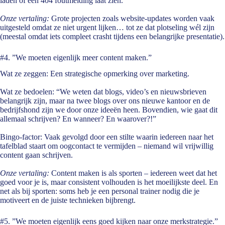
laden of een 404 foutmelding laat zien.
Onze vertaling:
Grote projecten zoals website-updates worden vaak
uitgesteld omdat ze niet urgent lijken… tot ze dat plotseling wél zijn
(meestal omdat iets compleet crasht tijdens een belangrijke presentatie).
#4. ”We moeten eigenlijk meer content maken.”
Wat ze zeggen:
Een strategische opmerking over marketing.
Wat ze bedoelen:
“We weten dat blogs, video’s en nieuwsbrieven
belangrijk zijn, maar na twee blogs over ons nieuwe kantoor en de
bedrijfshond zijn we door onze ideeën heen. Bovendien, wie gaat dit
allemaal schrijven? En wanneer? En waarover?!”
Bingo-factor:
Vaak gevolgd door een stilte waarin iedereen naar het
tafelblad staart om oogcontact te vermijden – niemand wil vrijwillig
content gaan schrijven.
Onze vertaling:
Content maken is als sporten – iedereen weet dat het
goed voor je is, maar consistent volhouden is het moeilijkste deel. En
net als bij sporten: soms heb je een personal trainer nodig die je
motiveert en de juiste technieken bijbrengt.
#5. ”We moeten eigenlijk eens goed kijken naar onze merkstrategie.”